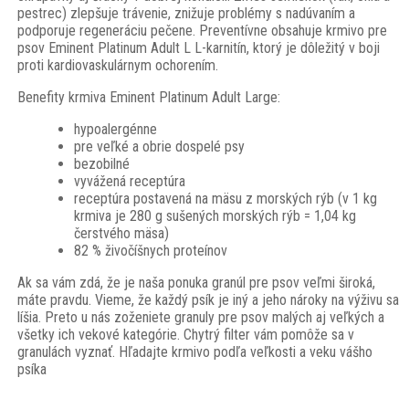
pestrec) zlepšuje trávenie, znižuje problémy s nadúvaním a
podporuje regeneráciu pečene. Preventívne obsahuje krmivo pre
psov Eminent Platinum Adult L L-karnitín, ktorý je dôležitý v boji
proti kardiovaskulárnym ochorením.
Benefity krmiva Eminent Platinum Adult Large:
hypoalergénne
pre veľké a obrie dospelé psy
bezobilné
vyvážená receptúra
receptúra postavená na mäsu z morských rýb (v 1 kg
krmiva je 280 g sušených morských rýb = 1,04 kg
čerstvého mäsa)
82 % živočíšnych proteínov
Ak sa vám zdá, že je naša ponuka granúl pre psov veľmi široká,
máte pravdu. Vieme, že každý psík je iný a jeho nároky na výživu sa
líšia. Preto u nás zoženiete granuly pre psov malých aj veľkých a
všetky ich vekové kategórie. Chytrý filter vám pomôže sa v
granulách vyznať. Hľadajte krmivo podľa veľkosti a veku vášho
psíka