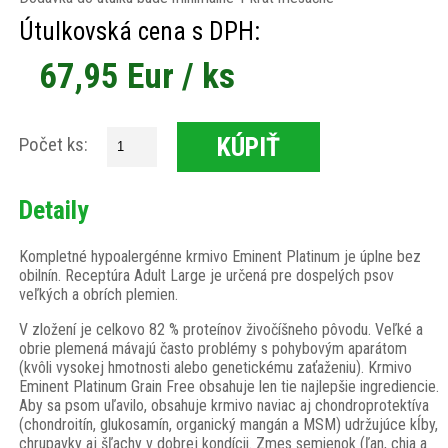
Útulkovská cena s DPH:
67,95 Eur / ks
KÚPIŤ
Počet ks:
Detaily
Kompletné hypoalergénne krmivo Eminent Platinum je úplne bez
obilnín. Receptúra Adult Large je určená pre dospelých psov
veľkých a obrích plemien.
V zložení je celkovo 82 % proteínov živočíšneho pôvodu. Veľké a
obrie plemená mávajú často problémy s pohybovým aparátom
(kvôli vysokej hmotnosti alebo genetickému zaťaženiu). Krmivo
Eminent Platinum Grain Free obsahuje len tie najlepšie ingrediencie.
Aby sa psom uľavilo, obsahuje krmivo naviac aj chondroprotektíva
(chondroitín, glukosamín, organický mangán a MSM) udržujúce kĺby,
chrupavky aj šľachy v dobrej kondícii. Zmes semienok (ľan, chia a