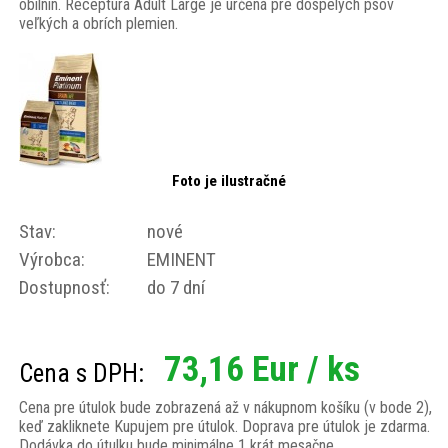
obilnín. Receptúra Adult Large je určená pre dospelých psov
veľkých a obrích plemien.
Foto je ilustračné
Stav:
nové
Výrobca:
EMINENT
Dostupnosť:
do 7 dní
73,16 Eur / ks
Cena s DPH:
Cena pre útulok bude zobrazená až v nákupnom košíku (v bode 2),
keď zakliknete Kupujem pre útulok. Doprava pre útulok je zdarma.
Dodávka do útulku bude minimálne 1 krát mesačne