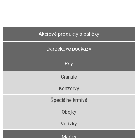
Akciové produkty a balíčky
Darčekové poukazy
Psy
Granule
Konzervy
Špeciálne krmivá
Obojky
Vôdzky
Mačky