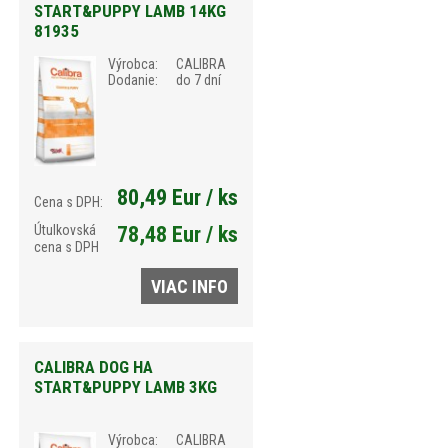
START&PUPPY LAMB 14KG
81935
Výrobca:
CALIBRA
Dodanie:
do 7 dní
80,49 Eur / ks
Cena s DPH:
Útulkovská
78,48 Eur / ks
cena s DPH
VIAC INFO
CALIBRA DOG HA
START&PUPPY LAMB 3KG
Výrobca:
CALIBRA