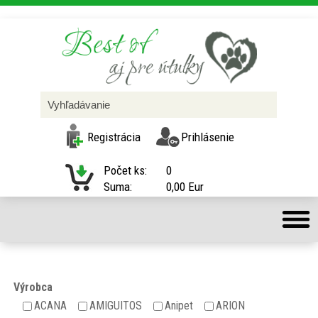
Registrácia
Prihlásenie
Počet ks:
0
Suma:
0,00 Eur
Výrobca
ACANA
AMIGUITOS
Anipet
ARION