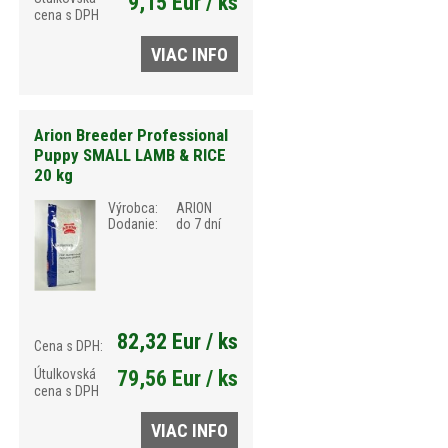
9,15 Eur / ks
cena s DPH
VIAC INFO
Arion Breeder Professional
Puppy SMALL LAMB & RICE
20 kg
Výrobca:
ARION
Dodanie:
do 7 dní
82,32 Eur / ks
Cena s DPH:
Útulkovská
79,56 Eur / ks
cena s DPH
VIAC INFO