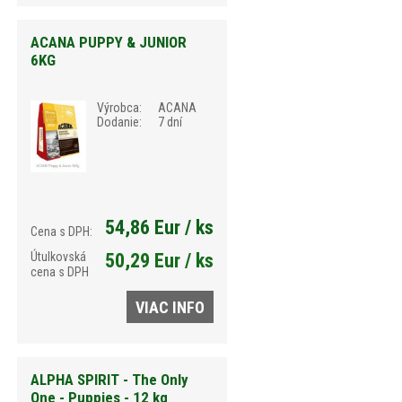
ACANA PUPPY & JUNIOR
6KG
Výrobca:
ACANA
Dodanie:
7 dní
54,86 Eur / ks
Cena s DPH:
Útulkovská
50,29 Eur / ks
cena s DPH
VIAC INFO
ALPHA SPIRIT - The Only
One - Puppies - 12 kg