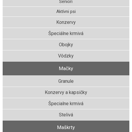
Seniori
Aktívni psi
Konzervy
Špeciálne krmivá
Obojky
Vôdzky
Mačky
Granule
Konzervy a kapsičky
Špecialne krmivá
Stelivá
Maškrty