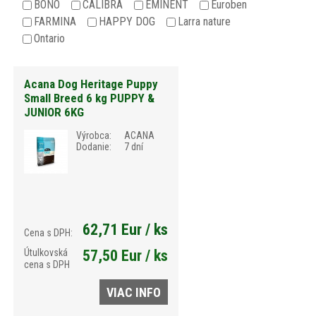
BONO
CALIBRA
EMINENT
Euroben
FARMINA
HAPPY DOG
Larra nature
Ontario
Acana Dog Heritage Puppy
Small Breed 6 kg PUPPY &
JUNIOR 6KG
Výrobca:
ACANA
Dodanie:
7 dní
62,71 Eur / ks
Cena s DPH:
Útulkovská
57,50 Eur / ks
cena s DPH
VIAC INFO