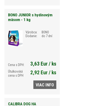
BONO JUNIOR s hydinovým
mäsom - 1 kg
Výrobca:
BONO
Dodanie:
do 7 dní
3,63 Eur / ks
Cena s DPH:
Útulkovská
2,92 Eur / ks
cena s DPH
VIAC INFO
CALIBRA DOG HA