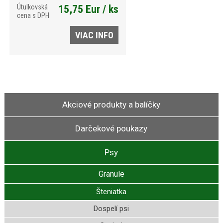
Útulkovská
15,75 Eur / ks
cena s DPH
VIAC INFO
Akciové produkty a balíčky
Darčekové poukazy
Psy
Granule
Šteniatka
Dospelí psi